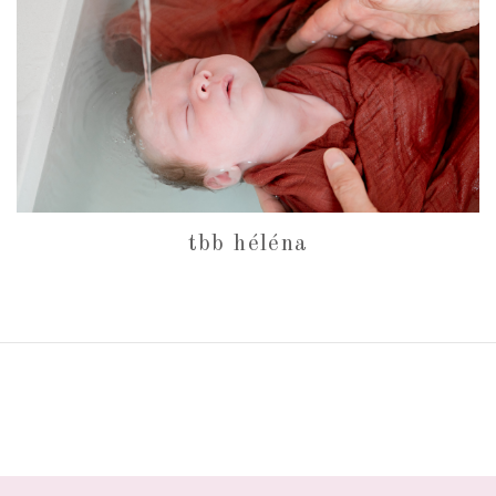
tbb héléna